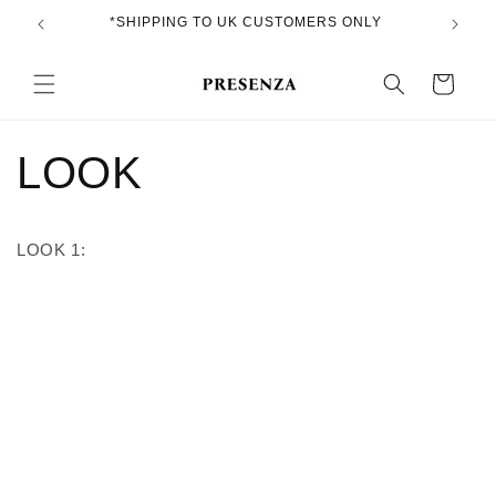
跳到内
*SHIPPING TO UK CUSTOMERS ONLY
*FR
容
购
物
车
LOOK
LOOK 1: