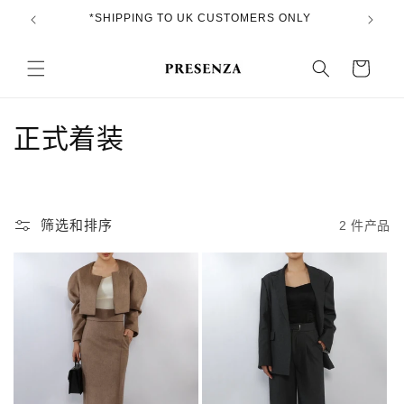
跳到内
*SHIPPING TO UK CUSTOMERS ONLY
*FR
容
购
物
车
收
正式着装
藏
:
筛选和排序
2 件产品